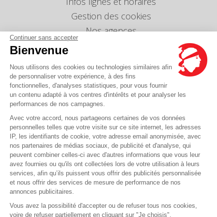
Infos lignes et horaires
Gestion des cookies
Nos agences
Continuer sans accepter
Nous envoyer un message
Bienvenue
Tarifs
Nous utilisons des cookies ou technologies similaires afin
Info Ventes et Modifications
de personnaliser votre expérience, à des fins
fonctionnelles, d'analyses statistiques, pour vous fournir
Politique de protection des données
personnelles
un contenu adapté à vos centres d'intérêts et pour analyser les
performances de nos campagnes.
Index égalité professionnelle Femmes-Hommes
Avec votre accord, nous partageons certaines de vos données
Écarts de représentation femmes-hommes dans
personnelles telles que votre visite sur ce site internet, les adresses
les postes de direction
IP, les identifiants de cookie, votre adresse email anonymisée, avec
nos partenaires de médias sociaux, de publicité et d'analyse, qui
peuvent combiner celles-ci avec d'autres informations que vous leur
Vous avez une question ?
avez fournies ou qu'ils ont collectées lors de votre utilisation à leurs
services, afin qu’ils puissent vous offrir des publicités personnalisée
et nous offrir des services de mesure de performance de nos
La FAQ c'est ici
annonces publicitaires.
Vous avez la possibilité d'accepter ou de refuser tous nos cookies,
voire de refuser partiellement en cliquant sur "Je choisis".