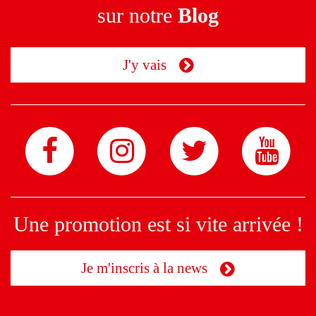
sur notre
Blog
J'y vais
Une promotion est si vite arrivée !
Je m'inscris à la news