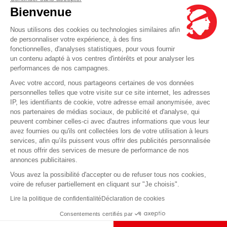
Nous envoyer un message
Bienvenue
Tarifs
Nous utilisons des cookies ou technologies similaires afin
Info Ventes et Modifications
de personnaliser votre expérience, à des fins
fonctionnelles, d'analyses statistiques, pour vous fournir
Politique de protection des données
personnelles
un contenu adapté à vos centres d'intérêts et pour analyser les
performances de nos campagnes.
Index égalité professionnelle Femmes-Hommes
Avec votre accord, nous partageons certaines de vos données
Écarts de représentation femmes-hommes dans
personnelles telles que votre visite sur ce site internet, les adresses
les postes de direction
IP, les identifiants de cookie, votre adresse email anonymisée, avec
nos partenaires de médias sociaux, de publicité et d'analyse, qui
peuvent combiner celles-ci avec d'autres informations que vous leur
Vous avez une question ?
avez fournies ou qu'ils ont collectées lors de votre utilisation à leurs
services, afin qu’ils puissent vous offrir des publicités personnalisée
et nous offrir des services de mesure de performance de nos
La FAQ c'est ici
annonces publicitaires.
Vous avez la possibilité d'accepter ou de refuser tous nos cookies,
voire de refuser partiellement en cliquant sur "Je choisis".
© Corsica Linea - Siège social - 4 Bd Roi Jérôme, 20000 Ajaccio -
Mentions légales
-
Lire la politique de confidentialité
Déclaration de cookies
CGV
-
CGT
-
CGO
Consentements certifiés par