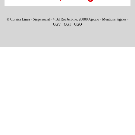
© Corsica Linea - Siège social - 4 Bd Roi Jérôme, 20000 Ajaccio -
Mentions légales
-
CGV
-
CGT
-
CGO