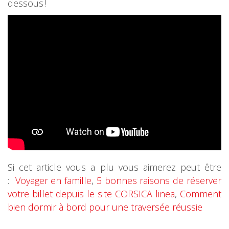
dessous !
Si cet article vous a plu vous aimerez peut être
:
Voyager en famille
,
5 bonnes raisons de réserver
votre billet depuis le site CORSICA linea
,
Comment
bien dormir à bord pour une traversée réussie