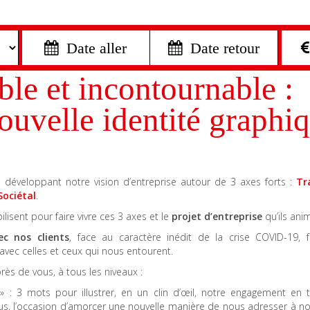
 Date aller
 Date retour
ble et incontournable :
ouvelle identité graphi
 en développant notre vision d’entreprise autour de 3 axes forts :
Tr
ociétal
.
lisent pour faire vivre ces 3 axes et le
projet d’entreprise
qu’ils ani
vec nos clients
, face au caractère inédit de la crise COVID-19, 
avec celles et ceux qui nous entourent.
s de vous, à tous les niveaux :
» : 3 mots pour illustrer, en un clin d’œil, notre engagement en 
ous, l’occasion d’amorcer une nouvelle manière de nous adresser à no