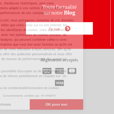
fonctionnelles, d'analyses statistiques, pour vous
Toute l'actualité
fournir un contenu adapté à vos centres d'intérêts et pour
Blog
sur notre
analyser les performances de nos campagnes.
Avec votre accord, nous partageons certaines de vos données
personnelles telles que votre visite sur ce site internet, les
J'y vais
adresses IP, les identifiants de cookie, votre adresse email
anonymisée, avec nos partenaires de médias sociaux, de
publicité et d'analyse, qui peuvent combiner celles-ci avec
d'autres informations que vous leur avez fournies ou qu'ils ont
collectées lors de votre utilisation à leurs services, afin qu’ils
puissent vous offrir des publicités personnalisée et nous offrir
des services de mesure de performance de nos annonces
Règlements acceptés
publicitaires.
Vous avez la possibilité d'accepter ou de refuser tous nos
cookies, voire de refuser partiellement en cliquant sur "Je
choisis".
Lire la politique de confidentialité
Déclaration de cookies
Consentements certifiés par
Je choisis
OK pour moi
Plateforme de Gestion du Consentement : Personnalisez vos Optio
Axeptio consent