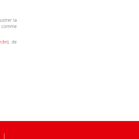
ustrer la
et comme
edin
), de