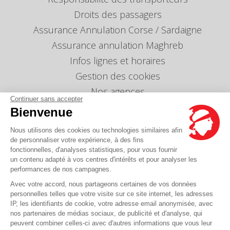
Droits des passagers
Assurance Annulation Corse / Sardaigne
Assurance annulation Maghreb
Infos lignes et horaires
Gestion des cookies
Nos agences
Continuer sans accepter
Nous envoyer un message
Bienvenue
Tarifs
Nous utilisons des cookies ou technologies similaires afin
Info Ventes et Modifications
de personnaliser votre expérience, à des fins
fonctionnelles, d'analyses statistiques, pour vous fournir
Politique de protection des données
personnelles
un contenu adapté à vos centres d'intérêts et pour analyser les
performances de nos campagnes.
Index égalité professionnelle Femmes-Hommes
Avec votre accord, nous partageons certaines de vos données
Écarts de représentation femmes-hommes dans
personnelles telles que votre visite sur ce site internet, les adresses
les postes de direction
IP, les identifiants de cookie, votre adresse email anonymisée, avec
nos partenaires de médias sociaux, de publicité et d'analyse, qui
peuvent combiner celles-ci avec d'autres informations que vous leur