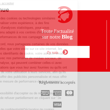
Continuer sans accepter
Bienvenue
Nous utilisons des cookies ou technologies similaires
afin de personnaliser votre expérience, à des fins
fonctionnelles, d'analyses statistiques, pour vous
Toute l'actualité
fournir un contenu adapté à vos centres d'intérêts et pour
Blog
sur notre
analyser les performances de nos campagnes.
Avec votre accord, nous partageons certaines de vos données
personnelles telles que votre visite sur ce site internet, les
J'y vais
adresses IP, les identifiants de cookie, votre adresse email
anonymisée, avec nos partenaires de médias sociaux, de
publicité et d'analyse, qui peuvent combiner celles-ci avec
d'autres informations que vous leur avez fournies ou qu'ils ont
collectées lors de votre utilisation à leurs services, afin qu’ils
puissent vous offrir des publicités personnalisée et nous offrir
des services de mesure de performance de nos annonces
Règlements acceptés
publicitaires.
Vous avez la possibilité d'accepter ou de refuser tous nos
cookies, voire de refuser partiellement en cliquant sur "Je
choisis".
Lire la politique de confidentialité
Déclaration de cookies