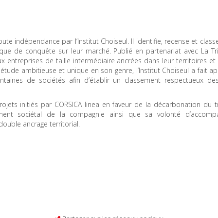
e indépendance par l’Institut Choiseul. Il identifie, recense et class
ique de conquête sur leur marché. Publié en partenariat avec La Tri
treprises de taille intermédiaire ancrées dans leur territoires et
 étude ambitieuse et unique en son genre, l’Institut Choiseul a fait a
ntaines de sociétés afin d’établir un classement respectueux de
rojets initiés par CORSICA linea en faveur de la décarbonation du t
gement sociétal de la compagnie ainsi que sa volonté d’accomp
ouble ancrage territorial.