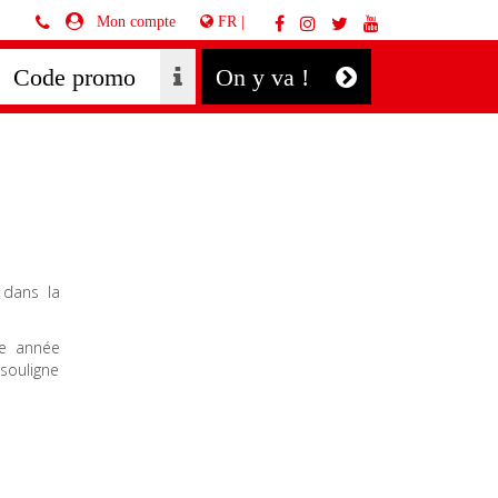
FR |
Mon compte
On y va !
 dans la
me année
 souligne