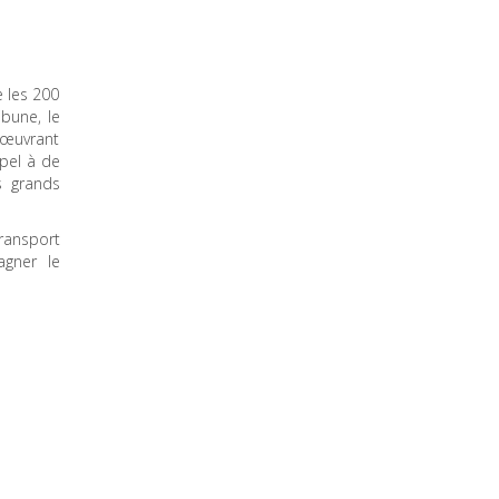
e les 200
bune, le
 œuvrant
ppel à de
s grands
ransport
agner le