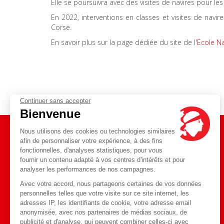
Elle se poursuivra avec des visites de navires pour le
En 2022, interventions en classes et visites de navi
Corse.
En savoir plus sur la page dédiée du site de l'
Ecole Na
Continuer sans accepter
Bienvenue
Nous utilisons des cookies ou technologies similaires
afin de personnaliser votre expérience, à des fins
fonctionnelles, d'analyses statistiques, pour vous
Toute l'actualité
fournir un contenu adapté à vos centres d'intérêts et pour
Blog
sur notre
analyser les performances de nos campagnes.
Avec votre accord, nous partageons certaines de vos données
personnelles telles que votre visite sur ce site internet, les
J'y vais
adresses IP, les identifiants de cookie, votre adresse email
anonymisée, avec nos partenaires de médias sociaux, de
publicité et d'analyse, qui peuvent combiner celles-ci avec