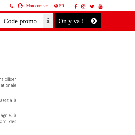
FR |
Mon compte
On y va !
sibiliser
ationale
ëtitia à
agnie, à
bord des