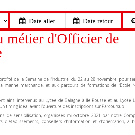
 Date aller
 Date retour
 métier d'Officier de
e
rofité de la Semaine de l’Industrie, du 22 au 28 novembre, pour sen
 la marine marchande, et aux parcours de formations de l’Ecole N
nt ainsi intervenus au Lycée de Balagne à Ile-Rousse et au Lycée La
n timing idéal avant l’ouverture des inscriptions sur Parcoursup !
ions de sensibilisation, organisées mi-octobre 2021 par notre Comp
rs d'établissements, conseillers d'information et d'orientation, à 