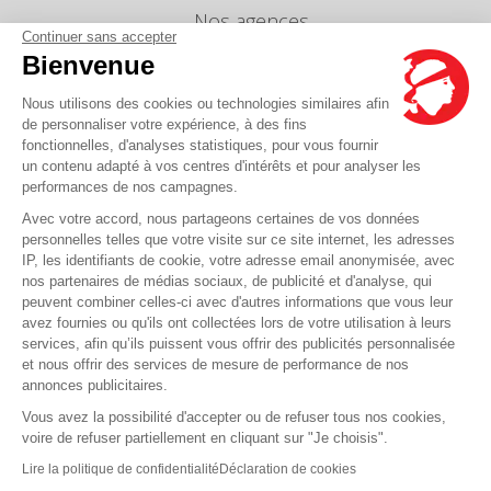
Nos agences
Continuer sans accepter
Nous envoyer un message
Bienvenue
Tarifs
Nous utilisons des cookies ou technologies similaires afin
Info Ventes et Modifications
de personnaliser votre expérience, à des fins
fonctionnelles, d'analyses statistiques, pour vous fournir
Politique de protection des données
personnelles
un contenu adapté à vos centres d'intérêts et pour analyser les
performances de nos campagnes.
Index égalité professionnelle Femmes-Hommes
Avec votre accord, nous partageons certaines de vos données
Écarts de représentation femmes-hommes dans
personnelles telles que votre visite sur ce site internet, les adresses
les postes de direction
IP, les identifiants de cookie, votre adresse email anonymisée, avec
nos partenaires de médias sociaux, de publicité et d'analyse, qui
peuvent combiner celles-ci avec d'autres informations que vous leur
Vous avez une question ?
avez fournies ou qu'ils ont collectées lors de votre utilisation à leurs
services, afin qu’ils puissent vous offrir des publicités personnalisée
et nous offrir des services de mesure de performance de nos
La FAQ c'est ici
annonces publicitaires.
Vous avez la possibilité d'accepter ou de refuser tous nos cookies,
voire de refuser partiellement en cliquant sur "Je choisis".
© Corsica Linea - Siège social - 4 Bd Roi Jérôme, 20000 Ajaccio -
Mentions légales
-
Lire la politique de confidentialité
Déclaration de cookies
CGV
-
CGT
-
CGO